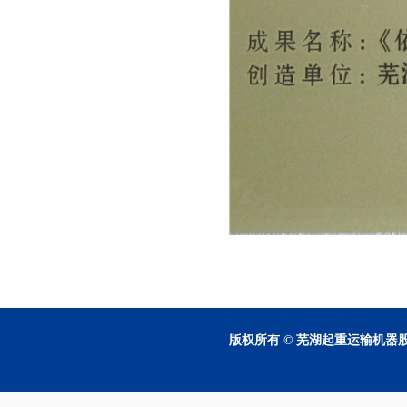
版权所有 © 芜湖起重运输机